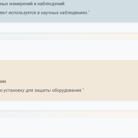
ных измерений и наблюдений.
ент используется в научных наблюдениях."
ии.
ю установку для защиты оборудования."