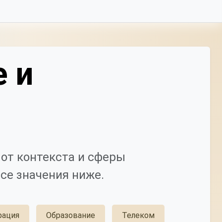
е и
от контекста и сферы
се значения ниже.
рация
Образование
Телеком