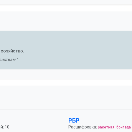
 хозяйство.
яйствам."
РБР
й: 10
Расшифровка:
ракетная бригада