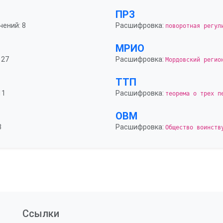
ПРЗ
чений: 8
Расшифровка:
поворотная регул
МРИО
 27
Расшифровка:
Мордовский регио
ТТП
11
Расшифровка:
теорема о трех п
ОВМ
3
Расшифровка:
Общество воинств
Ссылки