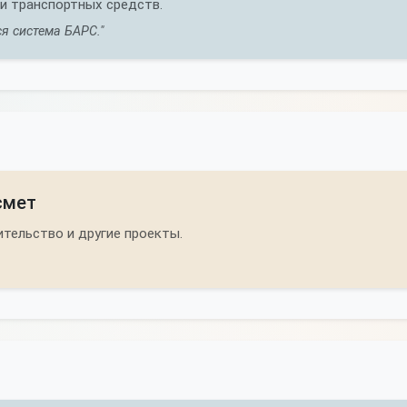
и транспортных средств.
я система БАРС."
смет
тельство и другие проекты.