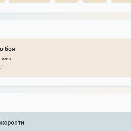
о боя
армии.
."
скорости