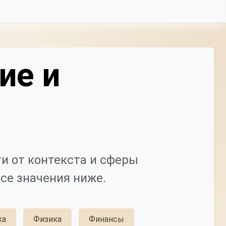
ие и
и от контекста и сферы
се значения ниже.
ка
Физика
Финансы