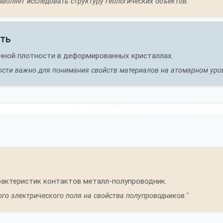
воляет исследовать структуру геологических объектов."
ть
нной плотности в деформированных кристаллах.
сти важно для понимания свойств материалов на атомарном уров
рактеристик контактов металл-полупроводник.
го электрического поля на свойства полупроводников."