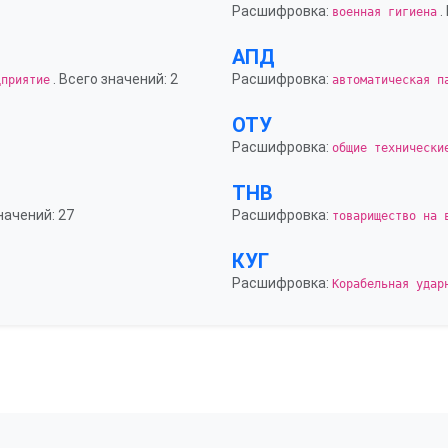
Расшифровка:
.
военная гигиена
АПД
. Всего значений: 2
Расшифровка:
дприятие
автоматическая п
ОТУ
Расшифровка:
общие технически
ТНВ
начений: 27
Расшифровка:
товарищество на 
КУГ
Расшифровка:
Корабельная удар