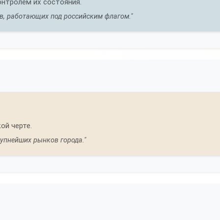
онтролем их состояния.
ов, работающих под российским флагом."
ой черте.
упнейших рынков города."