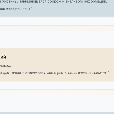
 Украины, занимающаяся сбором и анализом информации.
ре разведданных."
кий
имках.
х для точного измерения углов в рентгенологических снимках."