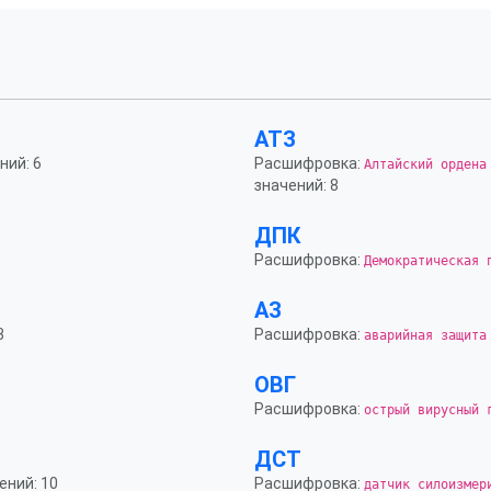
АТЗ
ний: 6
Расшифровка:
Алтайский ордена
значений: 8
ДПК
Расшифровка:
Демократическая 
АЗ
3
Расшифровка:
аварийная защита
ОВГ
Расшифровка:
острый вирусный 
ДСТ
ений: 10
Расшифровка:
датчик силоизмер