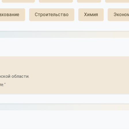
ахование
Строительство
Химия
Эконо
ской области.
е."