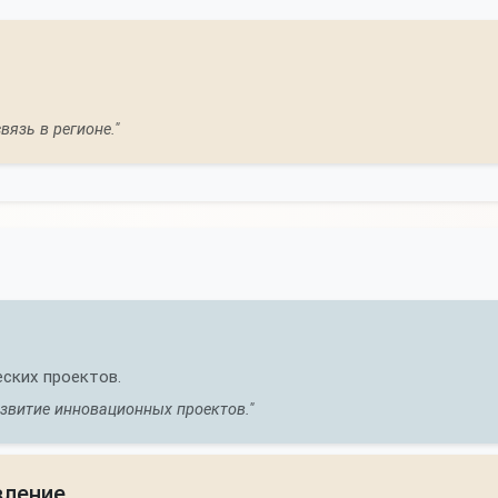
язь в регионе."
еских проектов.
азвитие инновационных проектов."
вление