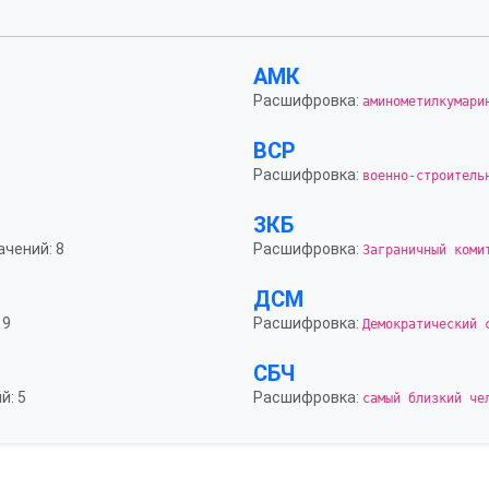
АМК
Расшифровка:
аминометилкумари
ВСР
Расшифровка:
военно-строитель
ЗКБ
ачений: 8
Расшифровка:
Заграничный коми
ДСМ
 9
Расшифровка:
Демократический 
СБЧ
й: 5
Расшифровка:
самый близкий че