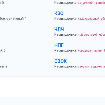
: 5
Расшифровка:
Батумский трансф
КЗО
 Всего значений: 1
Расшифровка:
квазизвёздный об
ЧЛЧ
Расшифровка:
чай листовой чёр
НПГ
й: 6
Расшифровка:
Народная партия 
СВОК
ий: 2
Расшифровка:
сводная ведомост