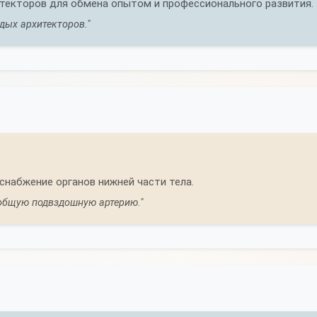
екторов для обмена опытом и профессионального развития.
дых архитекторов."
набжение органов нижней части тела.
 общую подвздошную артерию."