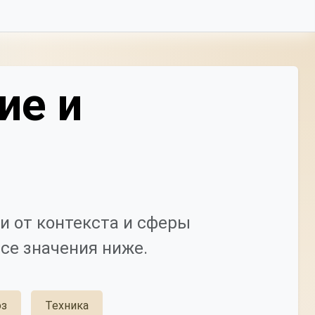
ие и
и от контекста и сферы
се значения ниже.
з
Техника