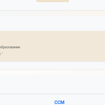
образование.
."
ССМ