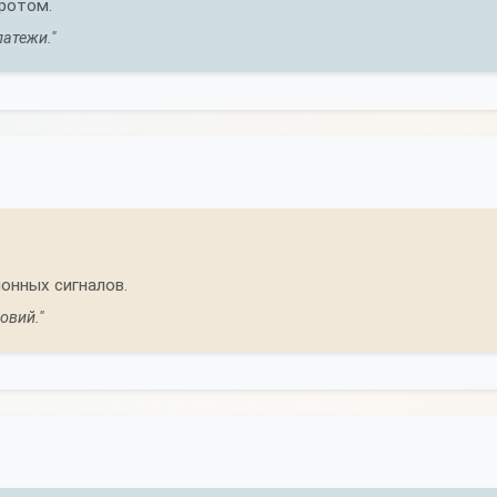
ротом.
атежи."
онных сигналов.
овий."