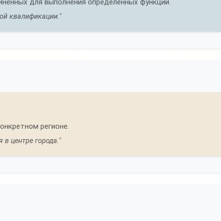
инённых для выполнения определённых функций.
ой квалификации."
онкретном регионе.
в центре города."