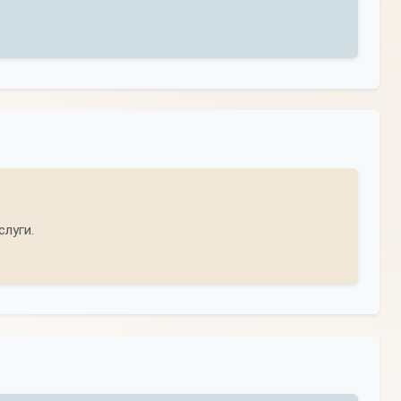
луги.