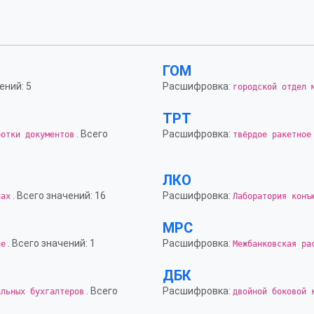
ГОМ
ений: 5
Расшифровка:
городской отдел 
ТРТ
. Всего
Расшифровка:
ботки документов
твёрдое ракетное
ЛКО
. Всего значений: 16
Расшифровка:
нах
Лаборатория конъ
МРС
. Всего значений: 1
Расшифровка:
ие
Межбанковская ра
ДБК
. Всего
Расшифровка:
альных бухгалтеров
двойной боковой 