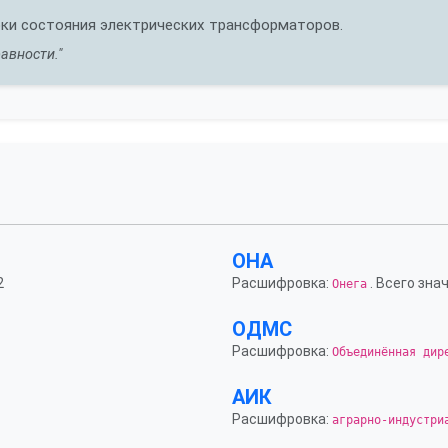
рки состояния электрических трансформаторов.
авности."
ОНА
2
Расшифровка:
. Всего знач
Онега
ОДМС
Расшифровка:
Объединённая дир
АИК
Расшифровка:
аграрно-индустри