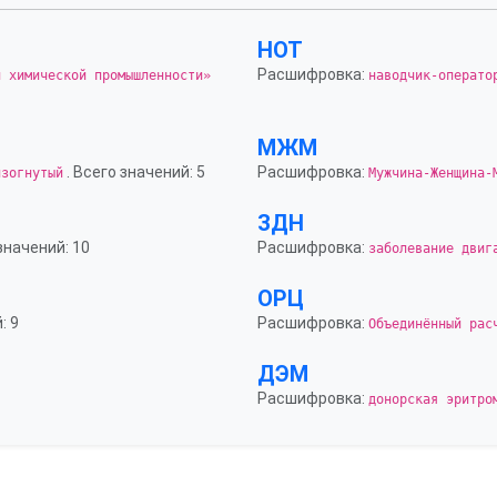
НОТ
Расшифровка:
и химической промышленности»
наводчик-операто
МЖМ
. Всего значений: 5
Расшифровка:
изогнутый
Мужчина-Женщина-
ЗДН
значений: 10
Расшифровка:
заболевание двиг
ОРЦ
: 9
Расшифровка:
Объединённый рас
ДЭМ
Расшифровка:
донорская эритро