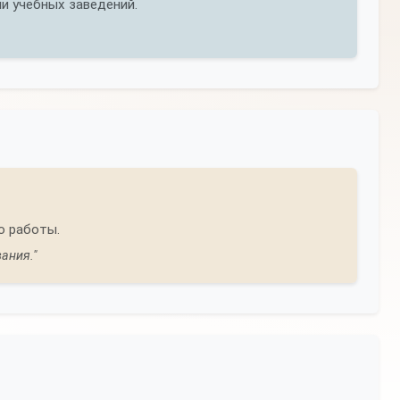
и учебных заведений.
о работы.
ания."