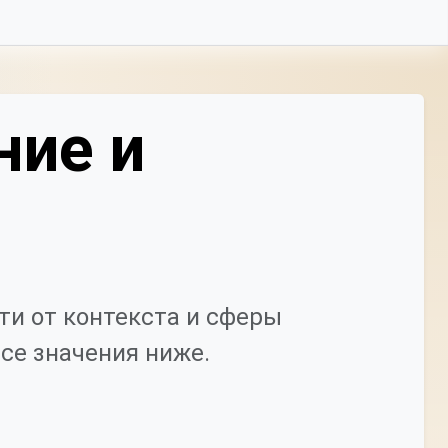
ние и
и от контекста и сферы
се значения ниже.