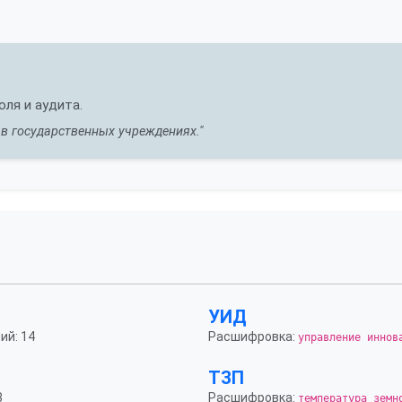
ля и аудита.
в государственных учреждениях."
УИД
ий: 14
Расшифровка:
управление иннов
ТЗП
8
Расшифровка:
температура земн