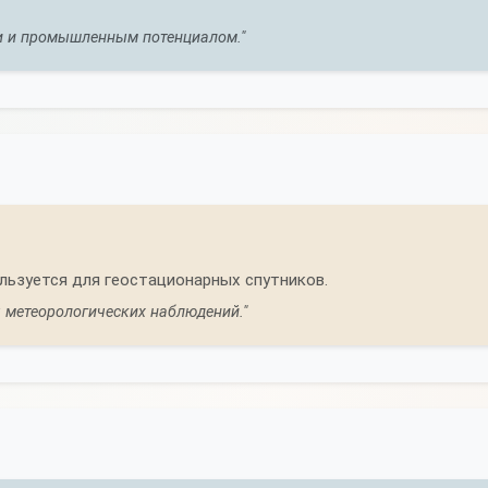
и и промышленным потенциалом."
льзуется для геостационарных спутников.
я метеорологических наблюдений."