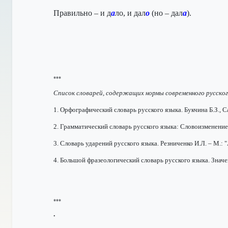
Правильно – и д
а
ло, и дал
о
(но – дал
а
)
.
***
Список словарей, содержащих нормы современного русского
1. Орфографический словарь русского языка. Букчина Б.З., С
2. Грамматический словарь русского языка: Словоизменение.
3. Словарь ударений русского языка. Резниченко И.Л. – М.: 
4. Большой фразеологический словарь русского языка. Значе
***
•