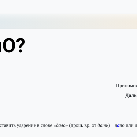
лО?
Припомним
Даль
оставить ударение в слове
«дало
»
(прош. вр. от
дать
) – д
а
ло или 