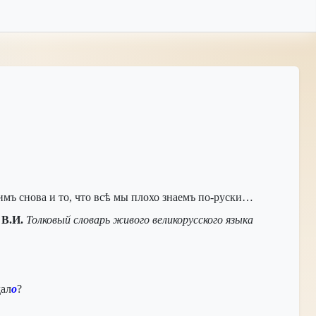
ъ снова и то, что всѣ мы плохо знаемъ по-руски…
 В.И.
Толковый словарь живого великорусского языка
дал
о
?