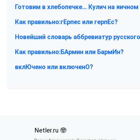
Готовим в хлебопечке… Кулич на яичном
Как правильно:гЕрпес или герпЕс?
Новейший словарь аббревиатур русского
Как правильно:БАрмин или БармИн?
вклЮчено или включенО?
Netler.ru 🤓