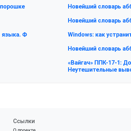
 порошке
Новейший словарь абб
Новейший словарь абб
 языка. Ф
Windows: как устрани
Новейший словарь абб
«Вайгач» ППК-17-1: Д
Неутешительные вы
Ссылки
О проекте