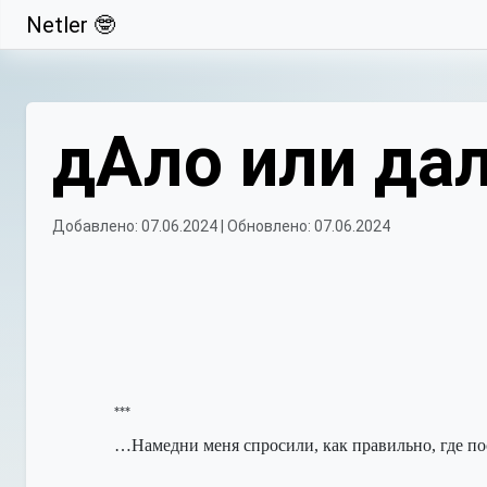
Netler 🤓
Свернуть
дАло или да
Добавлено: 07.06.2024 | Обновлено: 07.06.2024
***
…Намедни меня спросили, к
ак правильно, где п