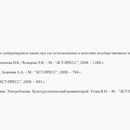
 литературного языка при его использовании в качестве государственного 
азонова И.К., Чельцова Л.К. – М.: "АСТ-ПРЕСС", 2008. – 1288 с.
 Зализняк А.А. – М.: "АСТ-ПРЕСС", 2008. – 794 с.
"АСТ-ПРЕСС", 2008. – 943 с.
ние. Употребление. Культурологический комментарий. Телия В.Н. – М. : "АСТ-П