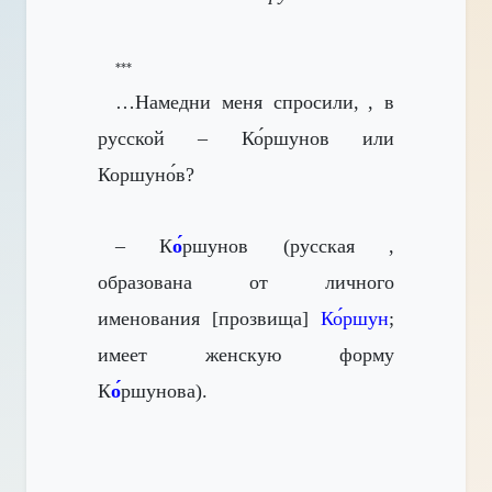
***
…Намедни меня спросили,
, в
русской – Ко́ршунов или
Коршуно́в?
– К
о́
ршунов (русская ,
образована от личного
именования [прозвища]
Ко́ршун
;
имеет женскую форму
К
о́
ршунова).