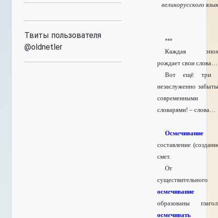
великорусского язы
Твиты пользователя
***
@oldnetler
Каждая эпох
рождает свои слова…
Вот ещё три 
незаслуженно забыт
современными
словарями! – слова…
Осм
е
чивание
составление (создани
смет.
От
существительного
осм
е
чивание
образованы глаго
осм
е
чивать