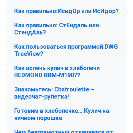
Как правильно:ИсидОр или ИсИдор?
Как правильно: СтЕндаль или
СтендАль?
Как пользоваться программой DWG
TrueView?
Как испечь кулич в хлебопечи
REDMOND RBM-M1907?
Знакомьтесь: Chatroulette –
видеочат-рулетка!
Готовим в хлебопечке… Кулич на
яичном порошке
Чем безграмотный отличается от