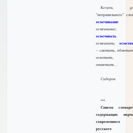
Кстати, дл
"неправильного" сло
осм
е
чивание
осмеивание
;
осм
е
чивать
осмеивать
;
осм
е
ти
–
сметить
,
обметит
осветить
,
отметить
…
Сидоров
***
Список словаре
содержащих норм
современного
русского