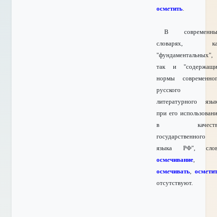
осм
е
тить
.
В современны
словарях, ка
"фундаментальных",
так и "содержащ
нормы современно
русского
литературного язы
при его использован
в качеств
государственного
языка РФ", слов
осм
е
чивание
,
осм
е
чивать
,
осм
е
ти
отсутствуют
.