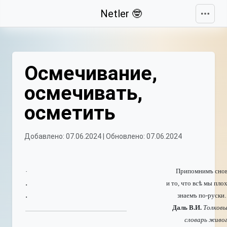
Свернуть
Netler 🤓
Осмечивание,
осмечивать,
осметить
Добавлено: 07.06.2024 | Обновлено: 07.06.2024
Припомнимъ сно
·
и то, что всѣ мы пло
·
знаемъ по-руск
·
Даль В.И.
Толков
словарь живо