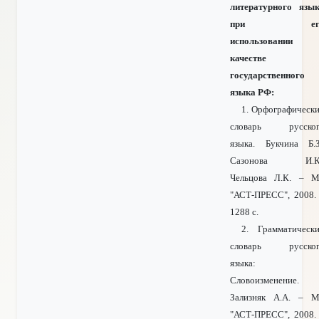
литературного язы
при ег
использовании 
качестве
государственного
языка РФ:
1. Орфографическ
словарь русског
языка. Букчина Б.З
Сазонова И.К.
Чельцова Л.К. – М
"АСТ-ПРЕСС", 2008.
1288 с.
2. Грамматическ
словарь русског
языка:
Словоизменение.
Зализняк А.А. – М
"АСТ-ПРЕСС", 2008.