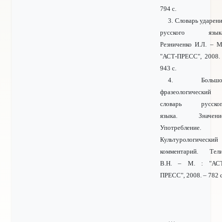
794 с.
3. Словарь ударен
русского языка
Резниченко И.Л. – М
"АСТ-ПРЕСС", 2008.
943 с.
4. Большо
фразеологический
словарь русског
языка. Значение
Употребление.
Культурологический
комментарий. Тел
В.Н. – М. : "АС
ПРЕСС", 2008. – 782 с