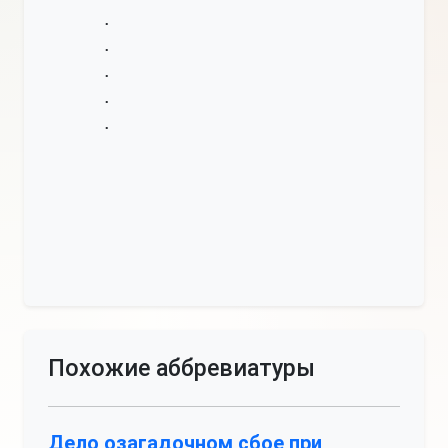
•
•
•
•
•
Похожие аббревиатуры
Дело озагадочном сбое при