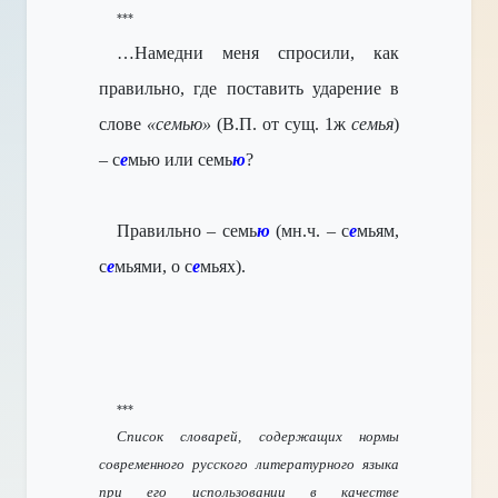
***
…Намедни меня спросили, к
ак
правильно, где поставить ударение в
слове
«семью
»
(В.П. от сущ. 1ж
семья
)
– с
е
мью или семь
ю
?
Правильно –
семь
ю
(мн.ч. – с
е
мьям,
с
е
мьями, о с
е
мьях)
.
***
Список словарей, содержащих нормы
современного русского литературного языка
при его использовании в качестве