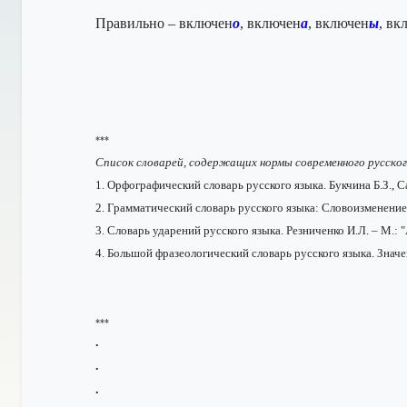
Правильно –
включен
о
, включен
а
, включен
ы
, вк
***
Список словарей, содержащих нормы современного русского
1. Орфографический словарь русского языка. Букчина Б.З., С
2. Грамматический словарь русского языка: Словоизменение.
3. Словарь ударений русского языка. Резниченко И.Л. – М.: 
4. Большой фразеологический словарь русского языка. Значе
***
•
•
•