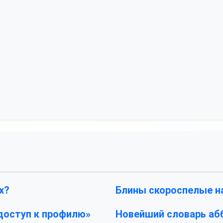
х?
Блины скороспелые н
 доступ к профилю»
Новейший словарь абб