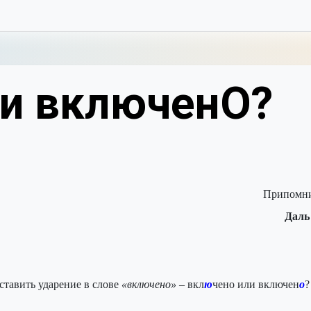
и включенО?
Припомним
Даль
оставить ударение в слове
«включено
»
– вкл
ю
чено или включен
о
?