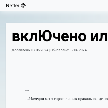
Netler 🤓
Свернуть
вклЮчено ил
Добавлено: 07.06.2024 | Обновлено: 07.06.2024
***
…Намедни меня спросили, к
ак правильно, где п