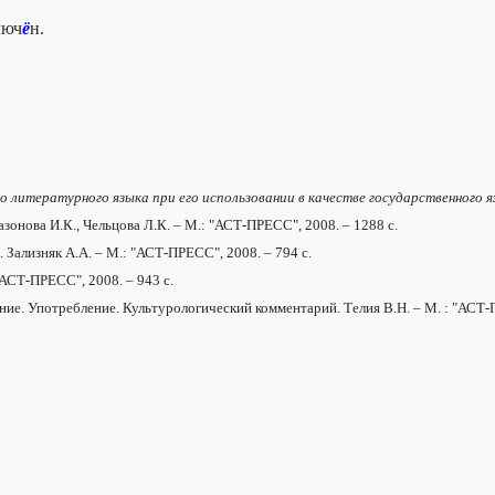
люч
ё
н.
 литературного языка при его использовании в качестве государственного 
азонова И.К., Чельцова Л.К. – М.: "АСТ-ПРЕСС", 2008. – 1288 с.
 Зализняк А.А. – М.: "АСТ-ПРЕСС", 2008. – 794 с.
"АСТ-ПРЕСС", 2008. – 943 с.
ние. Употребление. Культурологический комментарий. Телия В.Н. – М. : "АСТ-П