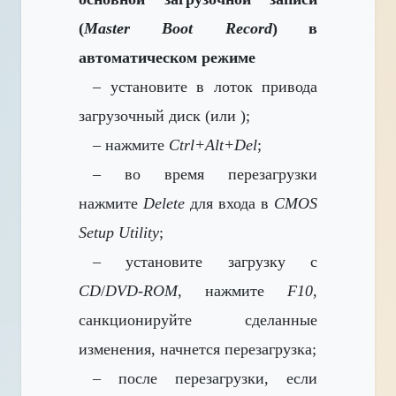
(
Master Boot Record
)
в
автоматическом режиме
– установите в лоток привода
загрузочный диск
(или );
– нажмите
Ctrl+Alt+Del
;
– во время перезагрузки
нажмите
Delete
для входа в
CMOS
Setup Utility
;
– установите загрузку с
CD
/
DVD-ROM
, нажмите
F10
,
санкционируйте сделанные
изменения, начнется перезагрузка;
– после перезагрузки, если