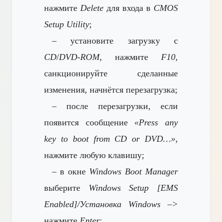
нажмите
Delete
для входа в
CMOS
Setup Utility
;
– установите загрузку с
CD
/
DVD-ROM
, нажмите
F10
,
санкционируйте сделанные
изменения, начнётся перезагрузка;
– после перезагрузки, если
появится сообщение
«Press any
key to boot from CD or DVD…»
,
нажмите любую клавишу;
– в окне
Windows Boot Manager
выберите
Windows Setup [EMS
Enabled]/Установка Windows –>
нажмите
Enter
;