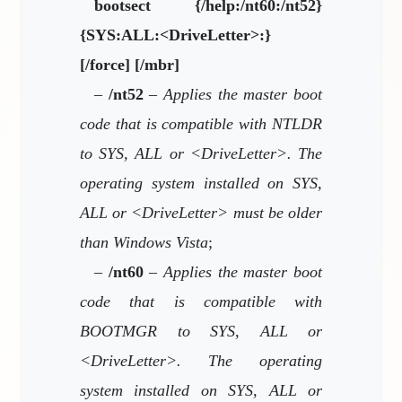
bootsect {/help:/nt60:/nt52}
{SYS:ALL:<DriveLetter>:}
[/force] [/mbr]
–
/nt52
–
Applies the master boot
code that is compatible with NTLDR
to SYS, ALL or <DriveLetter>. The
operating system installed on SYS,
ALL or <DriveLetter> must be older
than Windows Vista
;
–
/nt60
–
Applies the master boot
code that is compatible with
BOOTMGR to SYS, ALL or
<DriveLetter>. The operating
system installed on SYS, ALL or