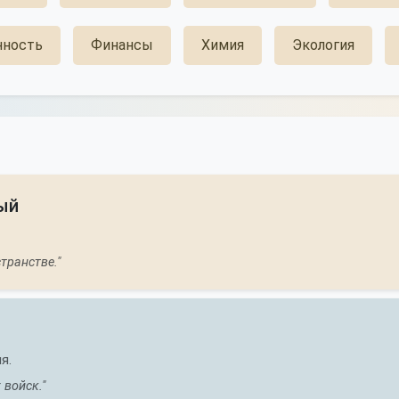
ность
Финансы
Химия
Экология
ый
транстве."
я.
войск."