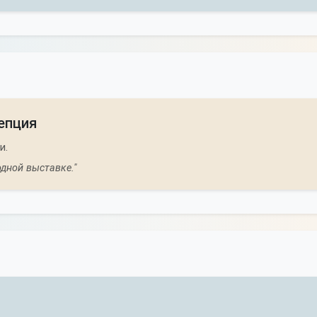
епция
и.
дной выставке."