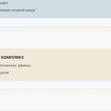
омёт.
иления огневой мощи."
 комплекс
огических данных.
рсов."