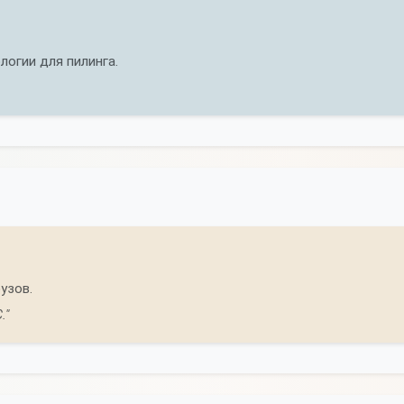
логии для пилинга.
узов.
."