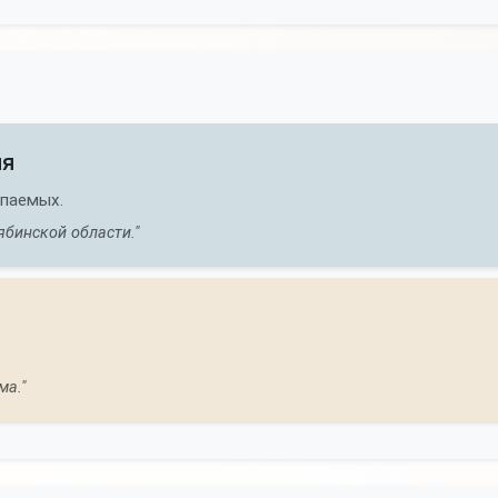
ия
опаемых.
ябинской области."
ма."