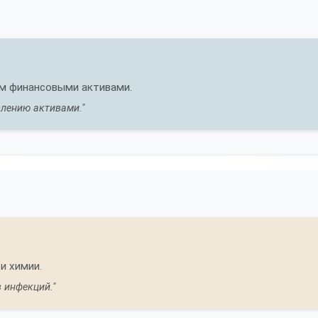
ем финансовыми активами.
влению активами."
и химии.
 инфекций."