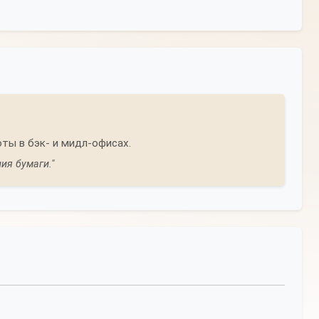
ты в бэк- и мидл-офисах.
ия бумаги."