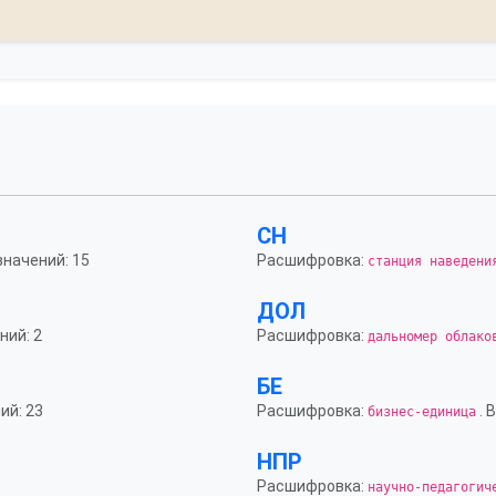
СН
значений: 15
Расшифровка:
станция наведени
ДОЛ
ний: 2
Расшифровка:
дальномер облако
БЕ
ий: 23
Расшифровка:
. 
бизнес-единица
НПР
Расшифровка:
научно-педагогич