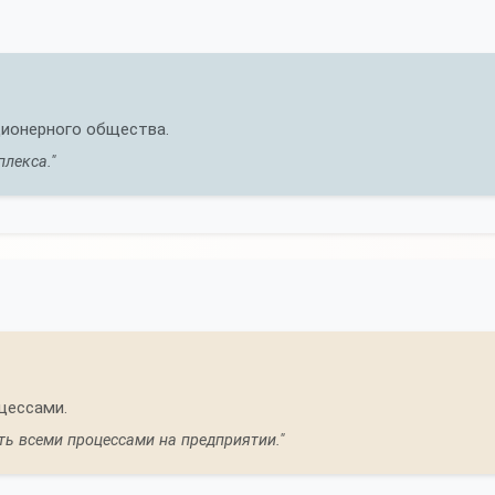
ционерного общества.
лекса."
цессами.
ть всеми процессами на предприятии."