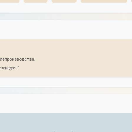
елепроизводства.
передач."