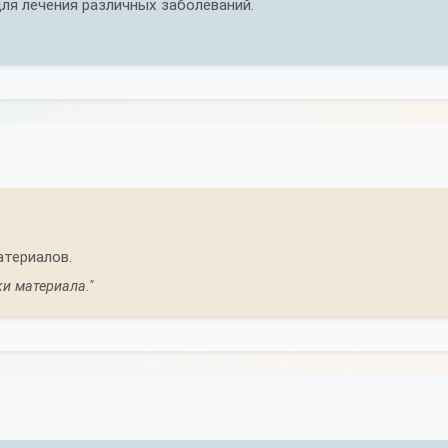
ля лечения различных заболеваний.
атериалов.
и материала."