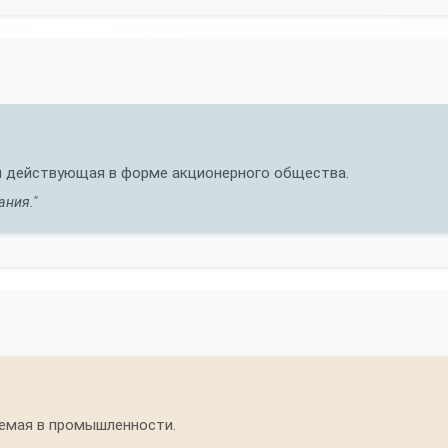
 и действующая в форме акционерного общества.
ания."
емая в промышленности.