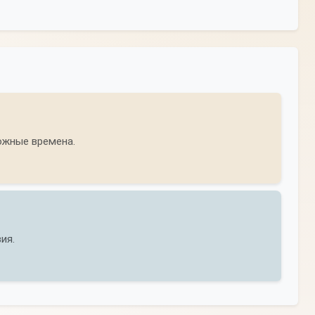
ожные времена.
ия.