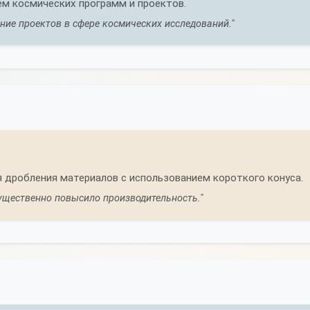
м космических программ и проектов.
ние проектов в сфере космических исследований."
 дробления материалов с использованием короткого конуса.
существенно повысило производительность."