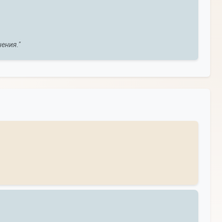
ения."