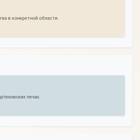
ва в конкретной области.
ртеновских печах.