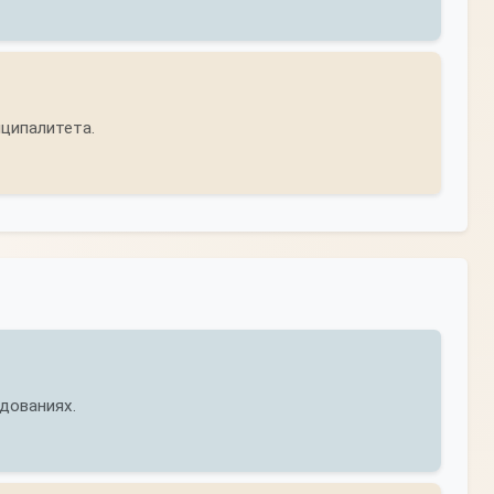
иципалитета.
дованиях.