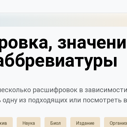
овка, значени
аббревиатуры
есколько расшифровок в зависимости
 одну из подходящих или посмотреть в
хив
Наука
Биол
Издание
Органи