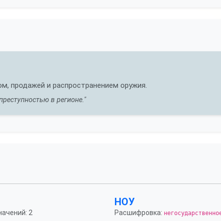
ом, продажей и распространением оружия.
преступностью в регионе."
НОУ
начений: 2
Расшифровка:
негосударственно