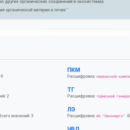
 других органических соединений в экосистемах.
я органической материи в почве."
ПКМ
 9
Расшифровка:
переносной компл
ТГ
ий: 2
Расшифровка:
тормозной генера
ЛЭ
 Всего значений: 3
Расшифровка:
. 
АО "Ленэнерго"
ЧВД