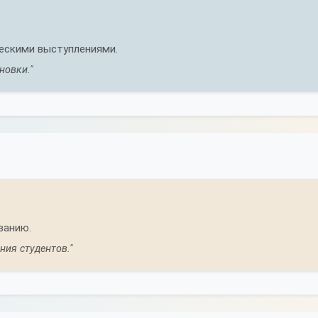
ескими выступлениями.
новки."
ванию.
ния студентов."