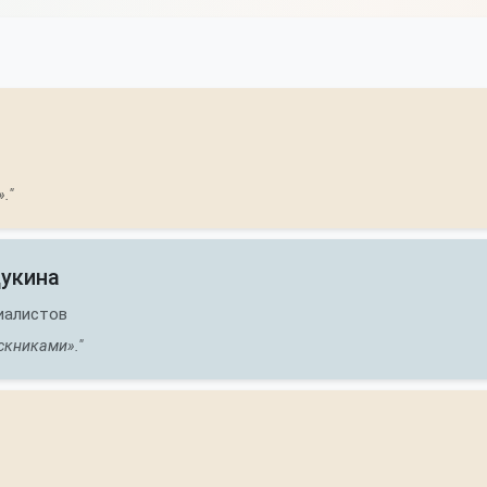
."
Щукина
иалистов
скниками»."