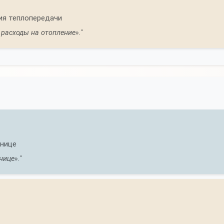
ия теплопередачи
 расходы на отопление»."
анице
нице»."