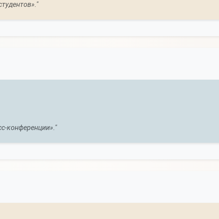
тудентов»."
с-конференции»."