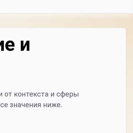
ие и
 от контекста и сферы
се значения ниже.