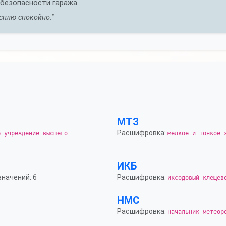
безопасности гаража.
сплю спокойно."
МТЗ
Расшифровка:
е учреждение высшего
мелкое и тонкое 
ИКБ
значений: 6
Расшифровка:
иксодовый клещев
НМС
Расшифровка:
начальник метеор