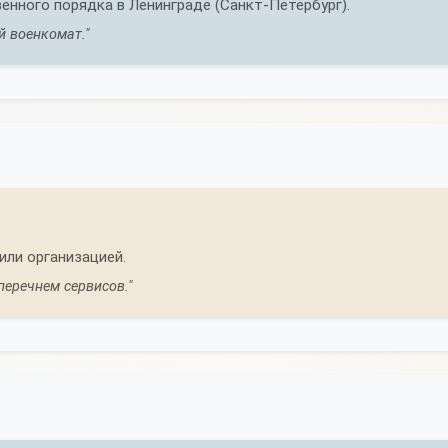
нного порядка в Ленинграде (Санкт-Петербург).
й военкомат."
или организацией.
перечнем сервисов."