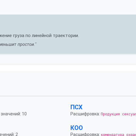
ние груза по линейной траектории.
меньшит простои."
ПСХ
 значений: 10
Расшифровка:
Продукция сексуа
КОО
ачений: 2
Расшифровка:
комендатура охра