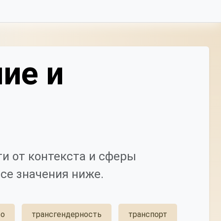
ие и
и от контекста и сферы
се значения ниже.
во
трансгендерность
транспорт