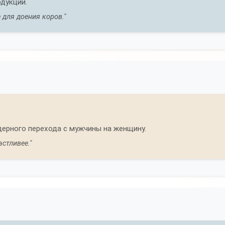
дукции.
для доения коров."
дерного перехода с мужчины на женщину.
стливее."