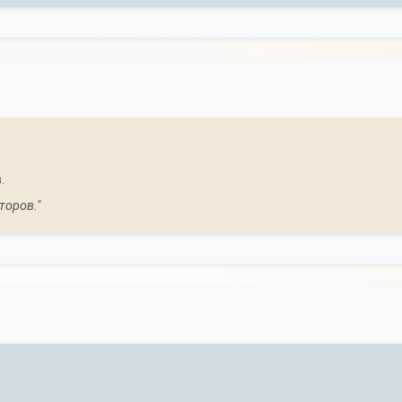
.
торов."