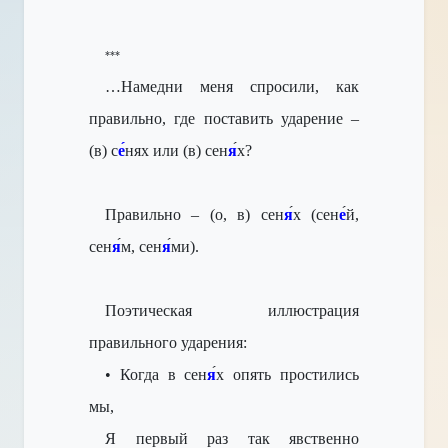
***
…Намедни меня спросили, к
ак
правильно, где поставить ударение
–
(в) с
е́
нях или (в) сен
я
́х?
Правильно –
(о, в) сен
я
́х (сен
е
́й,
сен
я
́м, сен
я
́ми).
Поэтическая иллюстрация
правильного ударения:
• Когда в сен
я
́х опять простились
мы,
Я первый раз так явственно